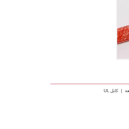
عة
|
كابل UL